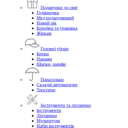
Подарунки до свят
Годівнички
Мед подарунковий
Новий рік
Коробки та упаковка
Жінкам
Головні убори
Кепки
Панами
Шапки, шарфи
Парасольки
Складні автоматичні
Тростини
Інструменти та ліхтарики
Інструменти
Ліхтарики
Мультитули
Набір інструментів