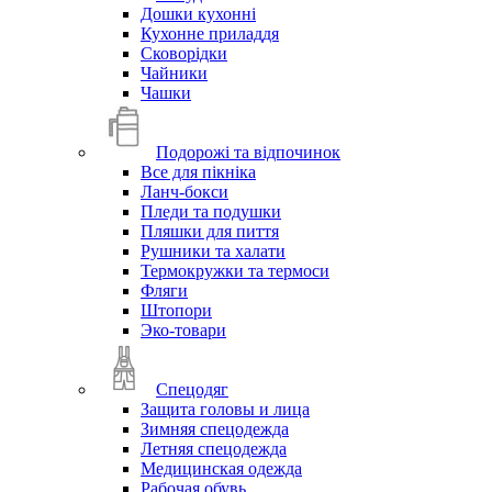
Дошки кухонні
Кухонне приладдя
Сковорідки
Чайники
Чашки
Подорожі та відпочинок
Все для пікніка
Ланч-бокси
Пледи та подушки
Пляшки для пиття
Рушники та халати
Термокружки та термоси
Фляги
Штопори
Эко-товари
Спецодяг
Защита головы и лица
Зимняя спецодежда
Летняя спецодежда
Медицинская одежда
Рабочая обувь