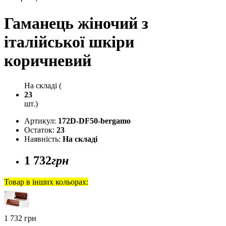
Гаманець жіночий з
італійської шкіри
коричневий
На складі (
23
шт.)
Артикул:
172D-DF50-bergamo
Остаток:
23
Наявність:
На складі
1 732
грн
Товар в інших кольорах:
1 732 грн