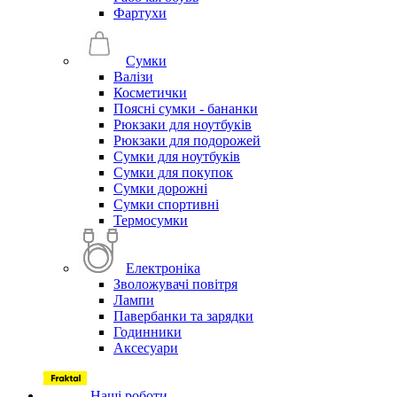
Фартухи
Сумки
Валізи
Косметички
Поясні сумки - бананки
Рюкзаки для ноутбуків
Рюкзаки для подорожей
Сумки для ноутбуків
Сумки для покупок
Сумки дорожні
Сумки спортивні
Термосумки
Електроніка
Зволожувачі повітря
Лампи
Павербанки та зарядки
Годинники
Аксесуари
Наші роботи