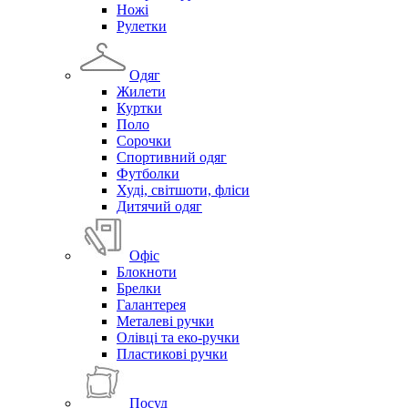
Ножі
Рулетки
Одяг
Жилети
Куртки
Поло
Сорочки
Спортивний одяг
Футболки
Худі, світшоти, фліси
Дитячий одяг
Офіс
Блокноти
Брелки
Галантерея
Металеві ручки
Олівці та еко-ручки
Пластикові ручки
Посуд