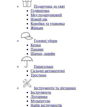
Подарунки до свят
Годівнички
Мед подарунковий
Новий рік
Коробки та упаковка
Жінкам
Головні убори
Кепки
Панами
Шапки, шарфи
Парасольки
Складні автоматичні
Тростини
Інструменти та ліхтарики
Інструменти
Ліхтарики
Мультитули
Набір інструментів