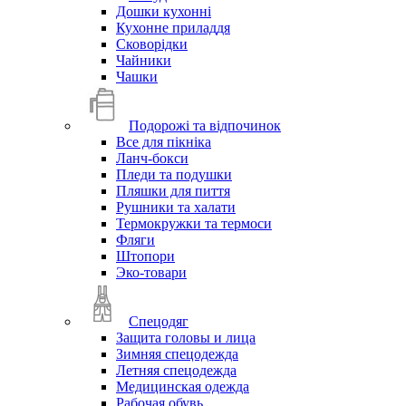
Дошки кухонні
Кухонне приладдя
Сковорідки
Чайники
Чашки
Подорожі та відпочинок
Все для пікніка
Ланч-бокси
Пледи та подушки
Пляшки для пиття
Рушники та халати
Термокружки та термоси
Фляги
Штопори
Эко-товари
Спецодяг
Защита головы и лица
Зимняя спецодежда
Летняя спецодежда
Медицинская одежда
Рабочая обувь