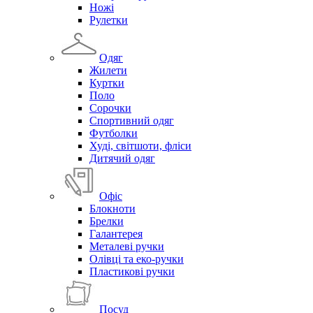
Ножі
Рулетки
Одяг
Жилети
Куртки
Поло
Сорочки
Спортивний одяг
Футболки
Худі, світшоти, фліси
Дитячий одяг
Офіс
Блокноти
Брелки
Галантерея
Металеві ручки
Олівці та еко-ручки
Пластикові ручки
Посуд