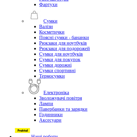
Фартухи
Сумки
Валізи
Косметички
Поясні сумки - бананки
Рюкзаки для ноутбуків
Рюкзаки для подорожей
Сумки для ноутбуків
Сумки для покупок
Сумки дорожні
Сумки спортивні
Термосумки
Електроніка
Зволожувачі повітря
Лампи
Павербанки та зарядки
Годинники
Аксесуари
Наші роботи