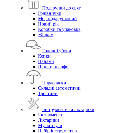
Подарунки до свят
Годівнички
Мед подарунковий
Новий рік
Коробки та упаковка
Жінкам
Головні убори
Кепки
Панами
Шапки, шарфи
Парасольки
Складні автоматичні
Тростини
Інструменти та ліхтарики
Інструменти
Ліхтарики
Мультитули
Набір інструментів