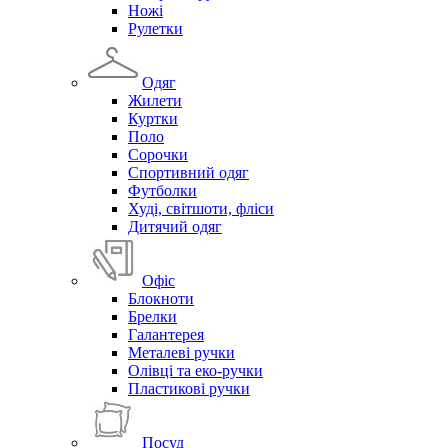
Ножі
Рулетки
Одяг
Жилети
Куртки
Поло
Сорочки
Спортивний одяг
Футболки
Худі, світшоти, фліси
Дитячий одяг
Офіс
Блокноти
Брелки
Галантерея
Металеві ручки
Олівці та еко-ручки
Пластикові ручки
Посуд