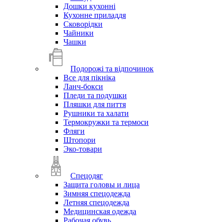
Дошки кухонні
Кухонне приладдя
Сковорідки
Чайники
Чашки
Подорожі та відпочинок
Все для пікніка
Ланч-бокси
Пледи та подушки
Пляшки для пиття
Рушники та халати
Термокружки та термоси
Фляги
Штопори
Эко-товари
Спецодяг
Защита головы и лица
Зимняя спецодежда
Летняя спецодежда
Медицинская одежда
Рабочая обувь