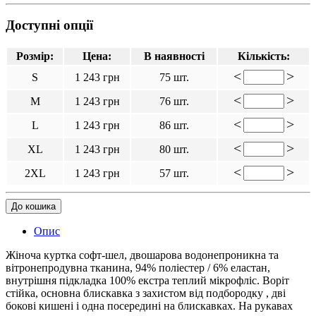
Доступні опції
Розмір:
Цена:
В наявності
Кількість:
<
>
S
1 243 грн
75 шт.
<
>
M
1 243 грн
76 шт.
<
>
L
1 243 грн
86 шт.
<
>
XL
1 243 грн
80 шт.
<
>
2XL
1 243 грн
57 шт.
До кошика
Опис
Жіноча куртка софт-шел, двошарова водонепроникна та
вітронепродувна тканина, 94% поліестер / 6% еластан,
внутрішня підкладка 100% екстра теплий мікрофліс. Воріт
стійка, основна блискавка з захистом від подбородку , дві
бокові кишені і одна посередині на блискавках. На рукавах