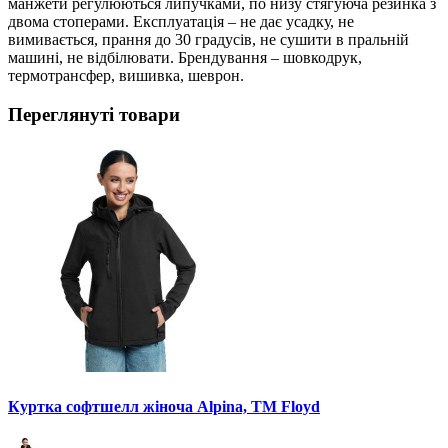
манжети регулюються липучками, по низу стягуюча резинка з
двома стоперами. Експлуатація – не дає усадку, не
вимивається, прання до 30 градусів, не сушити в пральній
машині, не відбілювати. Брендування – шовкодрук,
термотрансфер, вишивка, шеврон.
Переглянуті товари
Куртка софтшелл жіноча Alpina, TM Floyd