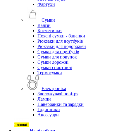
Фартухи
Сумки
Валізи
Косметички
Поясні сумки - бананки
Рюкзаки для ноутбуків
Рюкзаки для подорожей
Сумки для ноутбуків
Сумки для покупок
Сумки дорожні
Сумки спортивні
Термосумки
Електроніка
Зволожувачі повітря
Лампи
Павербанки та зарядки
Годинники
Аксесуари
Наші роботи