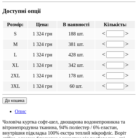
Доступні опції
Розмір:
Цена:
В наявності
Кількість:
<
>
S
1 324 грн
188 шт.
<
>
M
1 324 грн
381 шт.
<
>
L
1 324 грн
428 шт.
<
>
XL
1 324 грн
342 шт.
<
>
2XL
1 324 грн
178 шт.
<
>
3XL
1 324 грн
60 шт.
До кошика
Опис
Чоловіча куртка софт-шел, двошарова водонепроникна та
вітронепродувна тканина, 94% поліестер / 6% еластан,
внутрішня підкладка 100% екстра теплий мікрофліс. Воріт