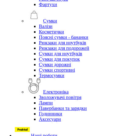
Фартухи
Сумки
Валізи
Косметички
Поясні сумки - бананки
Рюкзаки для ноутбуків
Рюкзаки для подорожей
Сумки для ноутбуків
Сумки для покупок
Сумки дорожні
Сумки спортивні
Термосумки
Електроніка
Зволожувачі повітря
Лампи
Павербанки та зарядки
Годинники
Аксесуари
Наші роботи