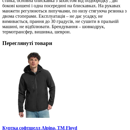
стійка, основна блискавка з захистом від подбородку , дві
бокові кишені і одна посередині на блискавках. На рукавах
манжети регулюються липучками, по низу стягуюча резинка з
двома стоперами. Експлуатація – не дає усадку, не
вимивається, прання до 30 градусів, не сушити в пральній
машині, не відбілювати. Брендування – шовкодрук,
термотрансфер, вишивка, шеврон.
Переглянуті товари
Куртка софтшелл Alpina, TM Floyd