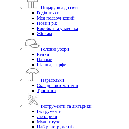
Подарунки до свят
Годівнички
Мед подарунковий
Новий рік
Коробки та упаковка
Жінкам
Головні убори
Кепки
Панами
Шапки, шарфи
Парасольки
Складні автоматичні
Тростини
Інструменти та ліхтарики
Інструменти
Ліхтарики
Мультитули
Набір інструментів