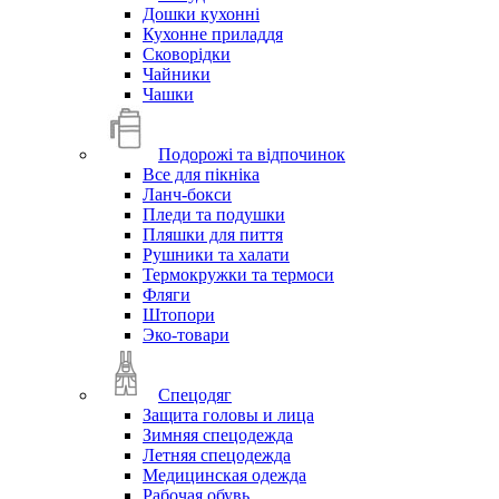
Дошки кухонні
Кухонне приладдя
Сковорідки
Чайники
Чашки
Подорожі та відпочинок
Все для пікніка
Ланч-бокси
Пледи та подушки
Пляшки для пиття
Рушники та халати
Термокружки та термоси
Фляги
Штопори
Эко-товари
Спецодяг
Защита головы и лица
Зимняя спецодежда
Летняя спецодежда
Медицинская одежда
Рабочая обувь