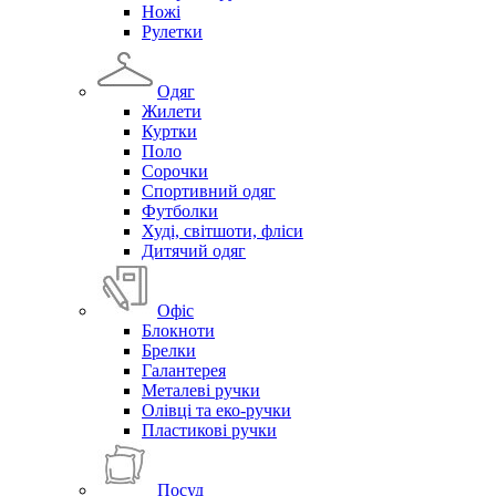
Ножі
Рулетки
Одяг
Жилети
Куртки
Поло
Сорочки
Спортивний одяг
Футболки
Худі, світшоти, фліси
Дитячий одяг
Офіс
Блокноти
Брелки
Галантерея
Металеві ручки
Олівці та еко-ручки
Пластикові ручки
Посуд