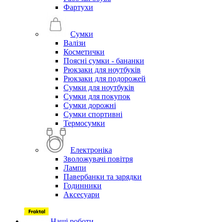
Фартухи
Сумки
Валізи
Косметички
Поясні сумки - бананки
Рюкзаки для ноутбуків
Рюкзаки для подорожей
Сумки для ноутбуків
Сумки для покупок
Сумки дорожні
Сумки спортивні
Термосумки
Електроніка
Зволожувачі повітря
Лампи
Павербанки та зарядки
Годинники
Аксесуари
Наші роботи