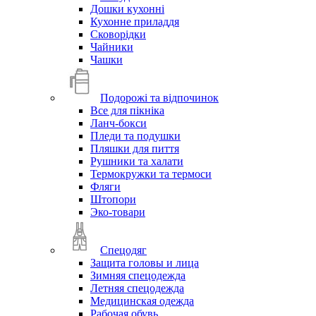
Дошки кухонні
Кухонне приладдя
Сковорідки
Чайники
Чашки
Подорожі та відпочинок
Все для пікніка
Ланч-бокси
Пледи та подушки
Пляшки для пиття
Рушники та халати
Термокружки та термоси
Фляги
Штопори
Эко-товари
Спецодяг
Защита головы и лица
Зимняя спецодежда
Летняя спецодежда
Медицинская одежда
Рабочая обувь