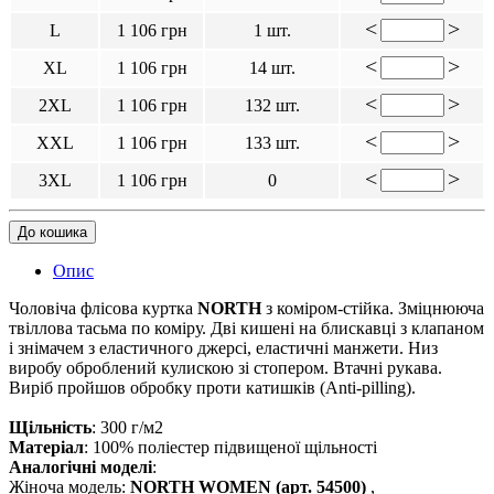
<
>
L
1 106 грн
1 шт.
<
>
XL
1 106 грн
14 шт.
<
>
2XL
1 106 грн
132 шт.
<
>
XXL
1 106 грн
133 шт.
<
>
3XL
1 106 грн
0
До кошика
Опис
Чоловіча флісова куртка
NORTH
з коміром-стійка. Зміцнююча
твіллова тасьма по коміру. Дві кишені на блискавці з клапаном
і знімачем з еластичного джерсі, еластичні манжети. Низ
виробу оброблений кулискою зі стопером. Втачні рукава.
Виріб пройшов обробку проти катишків (Anti-pilling).
Щільність
: 300 г/м2
Матеріал
: 100% поліестер підвищеної щільності
Аналогічні моделі
:
Жіноча модель:
NORTH WOMEN (арт. 54500)
,