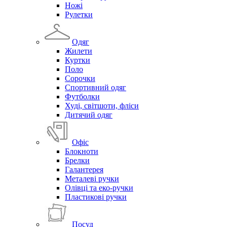
Ножі
Рулетки
Одяг
Жилети
Куртки
Поло
Сорочки
Спортивний одяг
Футболки
Худі, світшоти, фліси
Дитячий одяг
Офіс
Блокноти
Брелки
Галантерея
Металеві ручки
Олівці та еко-ручки
Пластикові ручки
Посуд