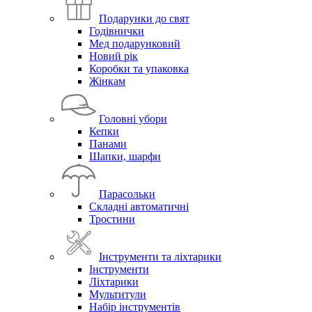
Подарунки до свят
Годівнички
Мед подарунковий
Новий рік
Коробки та упаковка
Жінкам
Головні убори
Кепки
Панами
Шапки, шарфи
Парасольки
Складні автоматичні
Тростини
Інструменти та ліхтарики
Інструменти
Ліхтарики
Мультитули
Набір інструментів