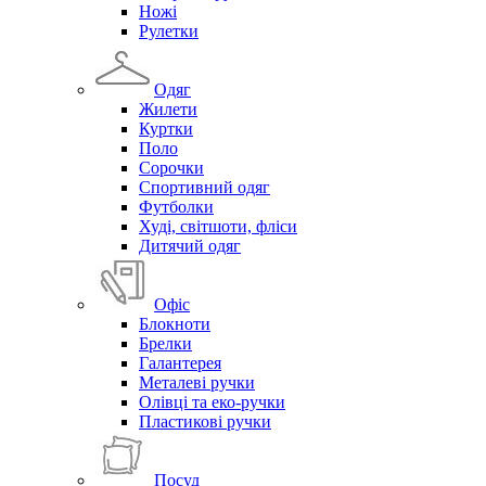
Ножі
Рулетки
Одяг
Жилети
Куртки
Поло
Сорочки
Спортивний одяг
Футболки
Худі, світшоти, фліси
Дитячий одяг
Офіс
Блокноти
Брелки
Галантерея
Металеві ручки
Олівці та еко-ручки
Пластикові ручки
Посуд