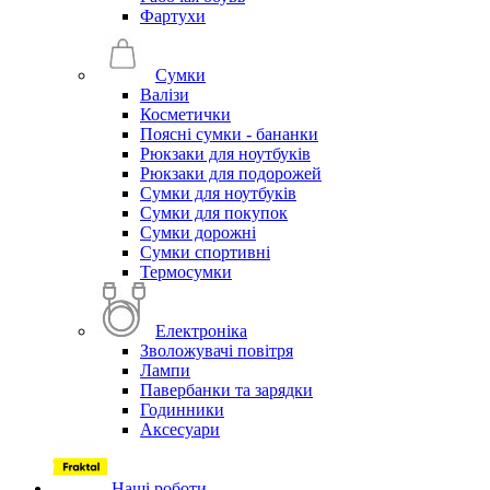
Фартухи
Сумки
Валізи
Косметички
Поясні сумки - бананки
Рюкзаки для ноутбуків
Рюкзаки для подорожей
Сумки для ноутбуків
Сумки для покупок
Сумки дорожні
Сумки спортивні
Термосумки
Електроніка
Зволожувачі повітря
Лампи
Павербанки та зарядки
Годинники
Аксесуари
Наші роботи