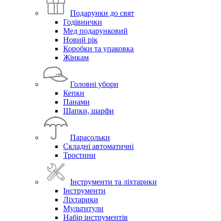
Подарунки до свят
Годівнички
Мед подарунковий
Новий рік
Коробки та упаковка
Жінкам
Головні убори
Кепки
Панами
Шапки, шарфи
Парасольки
Складні автоматичні
Тростини
Інструменти та ліхтарики
Інструменти
Ліхтарики
Мультитули
Набір інструментів