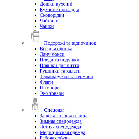
Дошки кухонні
Кухонне приладдя
Сковорідки
Чайники
Чашки
Подорожі та відпочинок
Все для пікніка
Ланч-бокси
Пледи та подушки
Пляшки для пиття
Рушники та халати
Термокружки та термоси
Фляги
Штопори
Эко-товари
Спецодяг
Защита головы и лица
Зимняя спецодежда
Летняя спецодежда
Медицинская одежда
Рабочая обувь