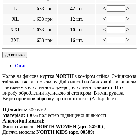
<
>
L
1 633 грн
42 шт.
<
>
XL
1 633 грн
12 шт.
<
>
XXL
1 633 грн
16 шт.
<
>
2XL
1 633 грн
16 шт.
До кошика
Опис
Чоловіча флісова куртка
NORTH
з коміром-стійка. Зміцнююча
твіллова тасьма по коміру. Дві кишені на блискавці з клапаном
і знімачем з еластичного джерсі, еластичні манжети. Низ
виробу оброблений кулискою зі стопером. Втачні рукава.
Виріб пройшов обробку проти катишків (Anti-pilling).
Щільність
: 300 г/м2
Матеріал
: 100% поліестер підвищеної щільності
Аналогічні моделі
:
Жіноча модель:
NORTH WOMEN (арт. 54500)
,
Дитяча модель:
NORTH KIDS (арт. 00589)