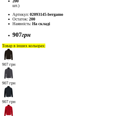
200
шт.)
Артикул:
02093145-bergamo
Остаток:
200
Наявність:
На складі
907
грн
Товар в інших кольорах:
907 грн
907 грн
907 грн