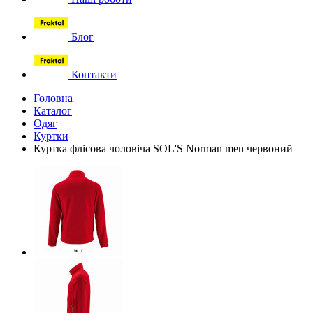
Блог
Контакти
Головна
Каталог
Одяг
Куртки
Куртка флісова чоловіча SOL'S Norman men червоний