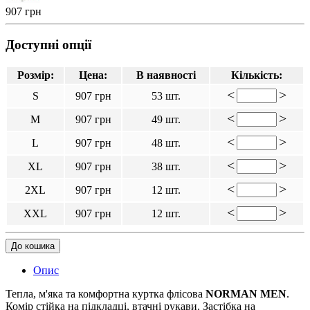
907 грн
Доступні опції
Розмір:
Цена:
В наявності
Кількість:
<
>
S
907 грн
53 шт.
<
>
M
907 грн
49 шт.
<
>
L
907 грн
48 шт.
<
>
XL
907 грн
38 шт.
<
>
2XL
907 грн
12 шт.
<
>
XXL
907 грн
12 шт.
До кошика
Опис
Тепла, м'яка та комфортна куртка флісова
NORMAN MEN
.
Комір стійка на підкладці, втачні рукави. Застібка на