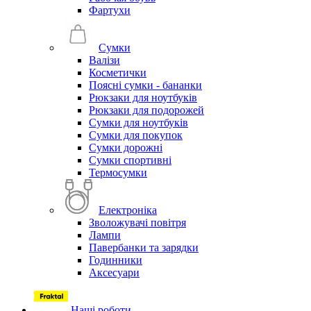
Фартухи
Сумки
Валізи
Косметички
Поясні сумки - бананки
Рюкзаки для ноутбуків
Рюкзаки для подорожей
Сумки для ноутбуків
Сумки для покупок
Сумки дорожні
Сумки спортивні
Термосумки
Електроніка
Зволожувачі повітря
Лампи
Павербанки та зарядки
Годинники
Аксесуари
Наші роботи