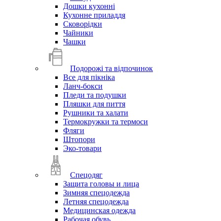
Дошки кухонні
Кухонне приладдя
Сковорідки
Чайники
Чашки
Подорожі та відпочинок
Все для пікніка
Ланч-бокси
Пледи та подушки
Пляшки для пиття
Рушники та халати
Термокружки та термоси
Фляги
Штопори
Эко-товари
Спецодяг
Защита головы и лица
Зимняя спецодежда
Летняя спецодежда
Медицинская одежда
Рабочая обувь