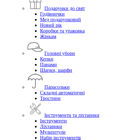
Подарунки до свят
Годівнички
Мед подарунковий
Новий рік
Коробки та упаковка
Жінкам
Головні убори
Кепки
Панами
Шапки, шарфи
Парасольки
Складні автоматичні
Тростини
Інструменти та ліхтарики
Інструменти
Ліхтарики
Мультитули
Набір інструментів