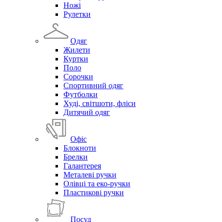
Ножі
Рулетки
Одяг
Жилети
Куртки
Поло
Сорочки
Спортивний одяг
Футболки
Худі, світшоти, фліси
Дитячий одяг
Офіс
Блокноти
Брелки
Галантерея
Металеві ручки
Олівці та еко-ручки
Пластикові ручки
Посуд