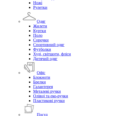
Ножі
Рулетки
Одяг
Жилети
Куртки
Поло
Сорочки
Спортивний одяг
Футболки
Худі, світшоти, фліси
Дитячий одяг
Офіс
Блокноти
Брелки
Галантерея
Металеві ручки
Олівці та еко-ручки
Пластикові ручки
Посуд