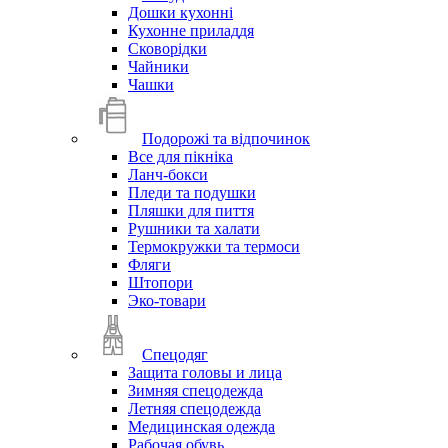
Дошки кухонні
Кухонне приладдя
Сковорідки
Чайники
Чашки
Подорожі та відпочинок
Все для пікніка
Ланч-бокси
Пледи та подушки
Пляшки для пиття
Рушники та халати
Термокружки та термоси
Фляги
Штопори
Эко-товари
Спецодяг
Защита головы и лица
Зимняя спецодежда
Летняя спецодежда
Медицинская одежда
Рабочая обувь