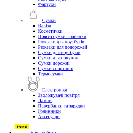
Фартухи
Сумки
Валізи
Косметички
Поясні сумки - бананки
Рюкзаки для ноутбуків
Рюкзаки для подорожей
Сумки для ноутбуків
Сумки для покупок
Сумки дорожні
Сумки спортивні
Термосумки
Електроніка
Зволожувачі повітря
Лампи
Павербанки та зарядки
Годинники
Аксесуари
Наші роботи