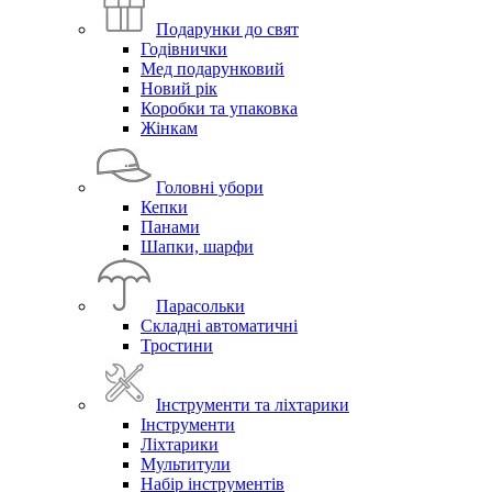
Подарунки до свят
Годівнички
Мед подарунковий
Новий рік
Коробки та упаковка
Жінкам
Головні убори
Кепки
Панами
Шапки, шарфи
Парасольки
Складні автоматичні
Тростини
Інструменти та ліхтарики
Інструменти
Ліхтарики
Мультитули
Набір інструментів