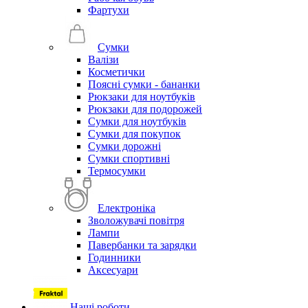
Фартухи
Сумки
Валізи
Косметички
Поясні сумки - бананки
Рюкзаки для ноутбуків
Рюкзаки для подорожей
Сумки для ноутбуків
Сумки для покупок
Сумки дорожні
Сумки спортивні
Термосумки
Електроніка
Зволожувачі повітря
Лампи
Павербанки та зарядки
Годинники
Аксесуари
Наші роботи