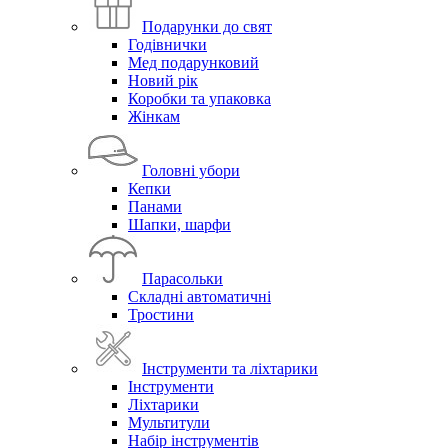
Подарунки до свят
Годівнички
Мед подарунковий
Новий рік
Коробки та упаковка
Жінкам
Головні убори
Кепки
Панами
Шапки, шарфи
Парасольки
Складні автоматичні
Тростини
Інструменти та ліхтарики
Інструменти
Ліхтарики
Мультитули
Набір інструментів