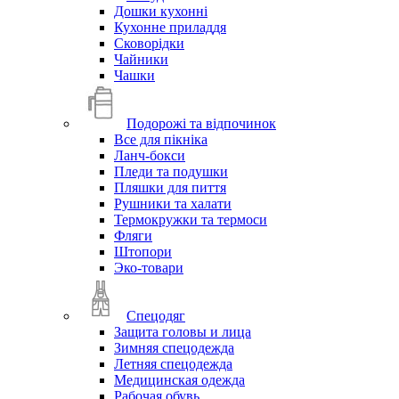
Дошки кухонні
Кухонне приладдя
Сковорідки
Чайники
Чашки
Подорожі та відпочинок
Все для пікніка
Ланч-бокси
Пледи та подушки
Пляшки для пиття
Рушники та халати
Термокружки та термоси
Фляги
Штопори
Эко-товари
Спецодяг
Защита головы и лица
Зимняя спецодежда
Летняя спецодежда
Медицинская одежда
Рабочая обувь