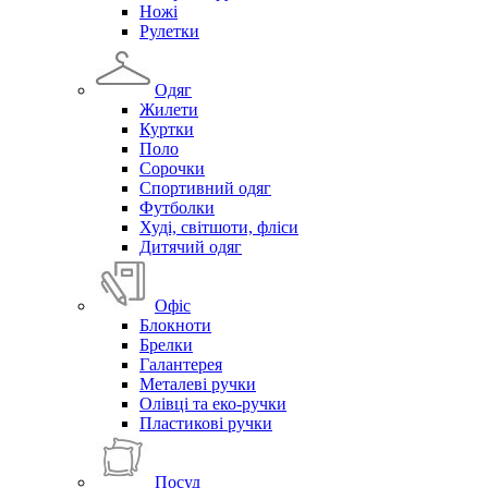
Ножі
Рулетки
Одяг
Жилети
Куртки
Поло
Сорочки
Спортивний одяг
Футболки
Худі, світшоти, фліси
Дитячий одяг
Офіс
Блокноти
Брелки
Галантерея
Металеві ручки
Олівці та еко-ручки
Пластикові ручки
Посуд