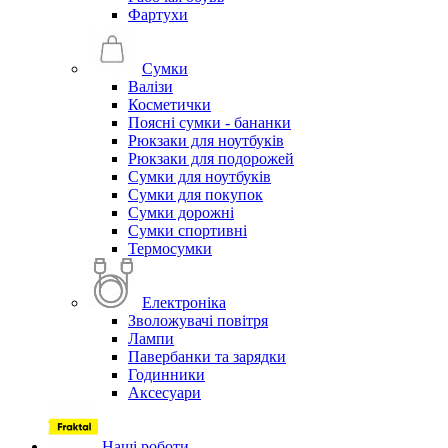
Фартухи
Сумки
Валізи
Косметички
Поясні сумки - бананки
Рюкзаки для ноутбуків
Рюкзаки для подорожей
Сумки для ноутбуків
Сумки для покупок
Сумки дорожні
Сумки спортивні
Термосумки
Електроніка
Зволожувачі повітря
Лампи
Павербанки та зарядки
Годинники
Аксесуари
Наші роботи