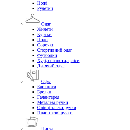
Ножі
Рулетки
Одяг
Жилети
Куртки
Поло
Сорочки
Спортивний одяг
Футболки
Худі, світшоти, фліси
Дитячий одяг
Офіс
Блокноти
Брелки
Галантерея
Металеві ручки
Олівці та еко-ручки
Пластикові ручки
Посуд