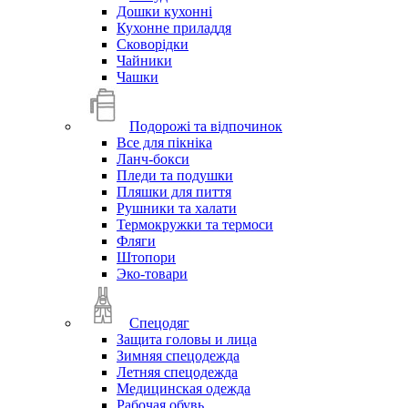
Дошки кухонні
Кухонне приладдя
Сковорідки
Чайники
Чашки
Подорожі та відпочинок
Все для пікніка
Ланч-бокси
Пледи та подушки
Пляшки для пиття
Рушники та халати
Термокружки та термоси
Фляги
Штопори
Эко-товари
Спецодяг
Защита головы и лица
Зимняя спецодежда
Летняя спецодежда
Медицинская одежда
Рабочая обувь