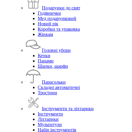
Подарунки до свят
Годівнички
Мед подарунковий
Новий рік
Коробки та упаковка
Жінкам
Головні убори
Кепки
Панами
Шапки, шарфи
Парасольки
Складні автоматичні
Тростини
Інструменти та ліхтарики
Інструменти
Ліхтарики
Мультитули
Набір інструментів