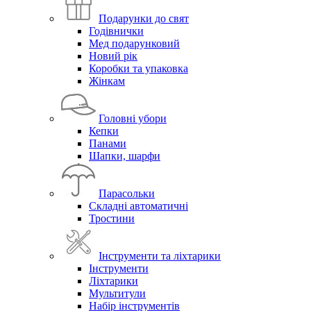
Подарунки до свят
Годівнички
Мед подарунковий
Новий рік
Коробки та упаковка
Жінкам
Головні убори
Кепки
Панами
Шапки, шарфи
Парасольки
Складні автоматичні
Тростини
Інструменти та ліхтарики
Інструменти
Ліхтарики
Мультитули
Набір інструментів