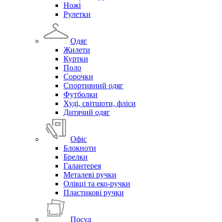
Ножі
Рулетки
Одяг
Жилети
Куртки
Поло
Сорочки
Спортивний одяг
Футболки
Худі, світшоти, фліси
Дитячий одяг
Офіс
Блокноти
Брелки
Галантерея
Металеві ручки
Олівці та еко-ручки
Пластикові ручки
Посуд