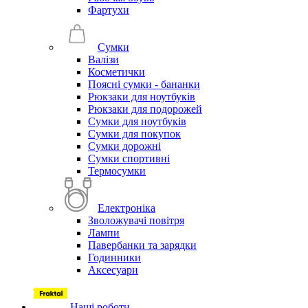
Фартухи
Сумки
Валізи
Косметички
Поясні сумки - бананки
Рюкзаки для ноутбуків
Рюкзаки для подорожей
Сумки для ноутбуків
Сумки для покупок
Сумки дорожні
Сумки спортивні
Термосумки
Електроніка
Зволожувачі повітря
Лампи
Павербанки та зарядки
Годинники
Аксесуари
Наші роботи