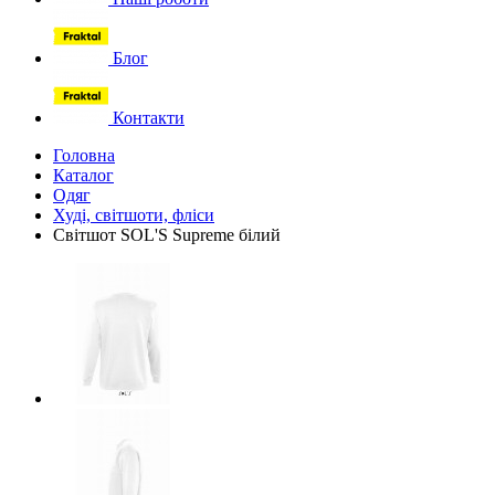
Блог
Контакти
Головна
Каталог
Одяг
Худі, світшоти, фліси
Світшот SOL'S Supreme білий