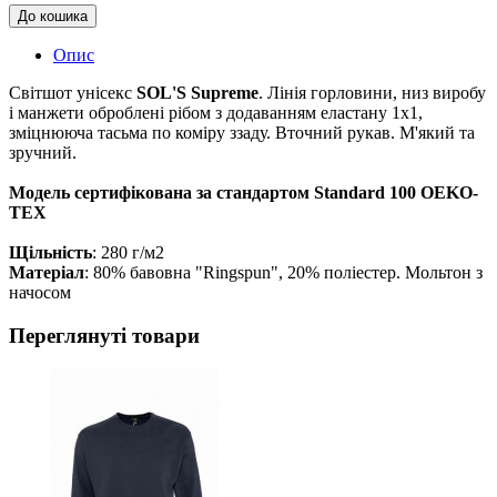
До кошика
Опис
Світшот унісекс
SOL'S Supreme
. Лінія горловини, низ виробу
і манжети оброблені рібом з додаванням еластану 1x1,
зміцнююча тасьма по коміру ззаду. Вточний рукав. М'який та
зручний.
Модель сертифікована за стандартом Standard 100 ОEKO-
TEX
Щільність
: 280 г/м2
Матеріал
: 80% бавовна "Ringspun", 20% поліестер. Мольтон з
начосом
Переглянуті товари