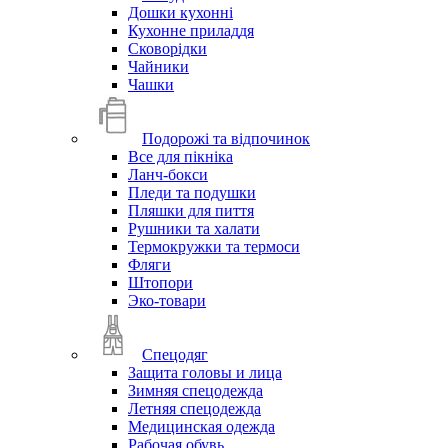
Дошки кухонні
Кухонне приладдя
Сковорідки
Чайники
Чашки
Подорожі та відпочинок
Все для пікніка
Ланч-бокси
Пледи та подушки
Пляшки для пиття
Рушники та халати
Термокружки та термоси
Фляги
Штопори
Эко-товари
Спецодяг
Защита головы и лица
Зимняя спецодежда
Летняя спецодежда
Медицинская одежда
Рабочая обувь