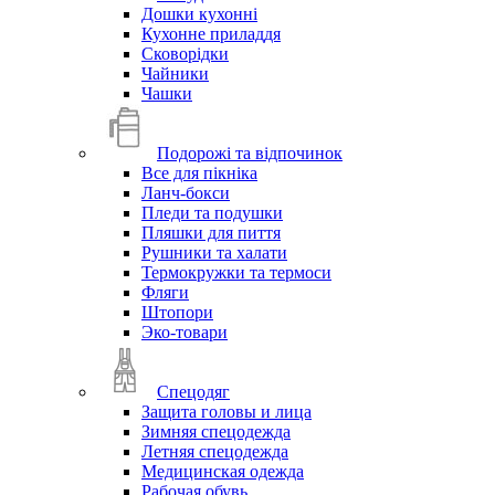
Дошки кухонні
Кухонне приладдя
Сковорідки
Чайники
Чашки
Подорожі та відпочинок
Все для пікніка
Ланч-бокси
Пледи та подушки
Пляшки для пиття
Рушники та халати
Термокружки та термоси
Фляги
Штопори
Эко-товари
Спецодяг
Защита головы и лица
Зимняя спецодежда
Летняя спецодежда
Медицинская одежда
Рабочая обувь