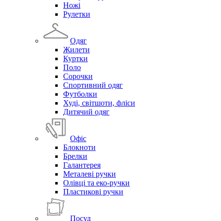
Ножі
Рулетки
Одяг
Жилети
Куртки
Поло
Сорочки
Спортивний одяг
Футболки
Худі, світшоти, фліси
Дитячий одяг
Офіс
Блокноти
Брелки
Галантерея
Металеві ручки
Олівці та еко-ручки
Пластикові ручки
Посуд