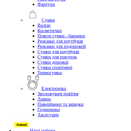
Фартухи
Сумки
Валізи
Косметички
Поясні сумки - бананки
Рюкзаки для ноутбуків
Рюкзаки для подорожей
Сумки для ноутбуків
Сумки для покупок
Сумки дорожні
Сумки спортивні
Термосумки
Електроніка
Зволожувачі повітря
Лампи
Павербанки та зарядки
Годинники
Аксесуари
Наші роботи