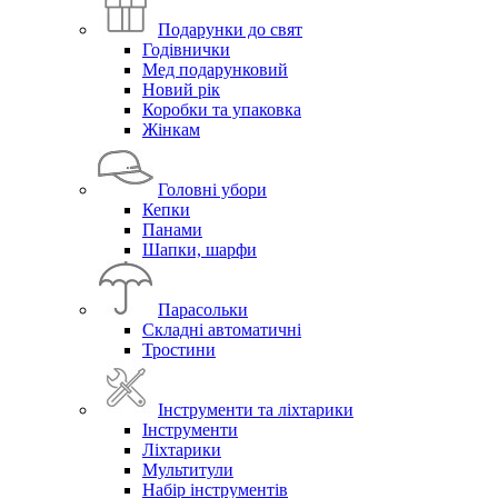
Подарунки до свят
Годівнички
Мед подарунковий
Новий рік
Коробки та упаковка
Жінкам
Головні убори
Кепки
Панами
Шапки, шарфи
Парасольки
Складні автоматичні
Тростини
Інструменти та ліхтарики
Інструменти
Ліхтарики
Мультитули
Набір інструментів