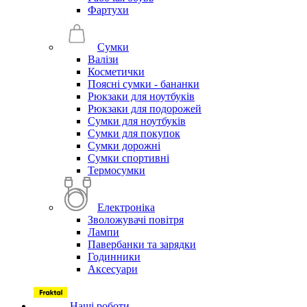
Фартухи
Сумки
Валізи
Косметички
Поясні сумки - бананки
Рюкзаки для ноутбуків
Рюкзаки для подорожей
Сумки для ноутбуків
Сумки для покупок
Сумки дорожні
Сумки спортивні
Термосумки
Електроніка
Зволожувачі повітря
Лампи
Павербанки та зарядки
Годинники
Аксесуари
Наші роботи