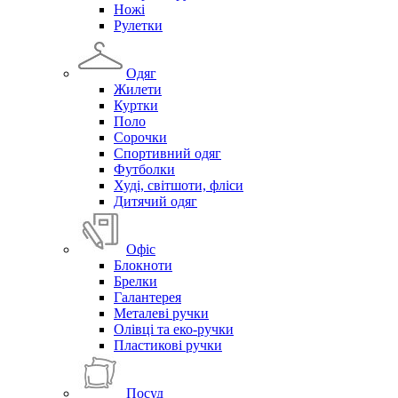
Ножі
Рулетки
Одяг
Жилети
Куртки
Поло
Сорочки
Спортивний одяг
Футболки
Худі, світшоти, фліси
Дитячий одяг
Офіс
Блокноти
Брелки
Галантерея
Металеві ручки
Олівці та еко-ручки
Пластикові ручки
Посуд