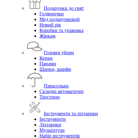
Подарунки до свят
Годівнички
Мед подарунковий
Новий рік
Коробки та упаковка
Жінкам
Головні убори
Кепки
Панами
Шапки, шарфи
Парасольки
Складні автоматичні
Тростини
Інструменти та ліхтарики
Інструменти
Ліхтарики
Мультитули
Набір інструментів