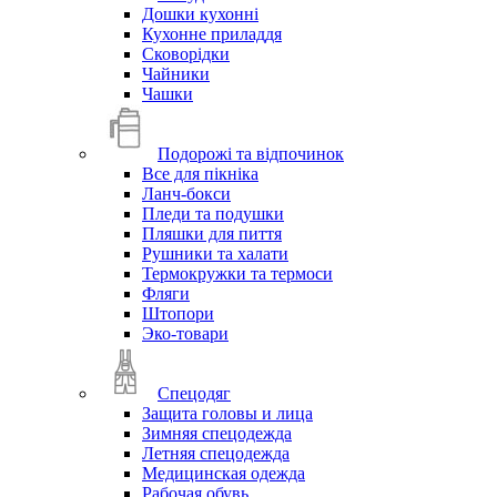
Дошки кухонні
Кухонне приладдя
Сковорідки
Чайники
Чашки
Подорожі та відпочинок
Все для пікніка
Ланч-бокси
Пледи та подушки
Пляшки для пиття
Рушники та халати
Термокружки та термоси
Фляги
Штопори
Эко-товари
Спецодяг
Защита головы и лица
Зимняя спецодежда
Летняя спецодежда
Медицинская одежда
Рабочая обувь