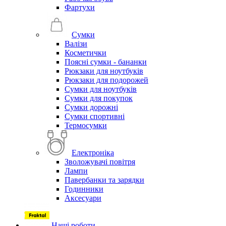
Фартухи
Сумки
Валізи
Косметички
Поясні сумки - бананки
Рюкзаки для ноутбуків
Рюкзаки для подорожей
Сумки для ноутбуків
Сумки для покупок
Сумки дорожні
Сумки спортивні
Термосумки
Електроніка
Зволожувачі повітря
Лампи
Павербанки та зарядки
Годинники
Аксесуари
Наші роботи