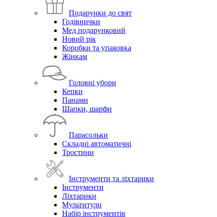
Подарунки до свят
Годівнички
Мед подарунковий
Новий рік
Коробки та упаковка
Жінкам
Головні убори
Кепки
Панами
Шапки, шарфи
Парасольки
Складні автоматичні
Тростини
Інструменти та ліхтарики
Інструменти
Ліхтарики
Мультитули
Набір інструментів