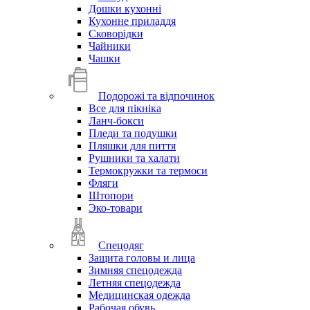
Дошки кухонні
Кухонне приладдя
Сковорідки
Чайники
Чашки
Подорожі та відпочинок
Все для пікніка
Ланч-бокси
Пледи та подушки
Пляшки для пиття
Рушники та халати
Термокружки та термоси
Фляги
Штопори
Эко-товари
Спецодяг
Защита головы и лица
Зимняя спецодежда
Летняя спецодежда
Медицинская одежда
Рабочая обувь