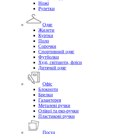
Ножі
Рулетки
Одяг
Жилети
Куртки
Поло
Сорочки
Спортивний одяг
Футболки
Худі, світшоти, фліси
Дитячий одяг
Офіс
Блокноти
Брелки
Галантерея
Металеві ручки
Олівці та еко-ручки
Пластикові ручки
Посуд