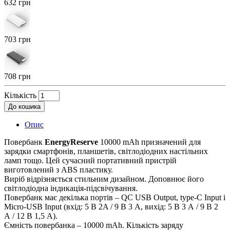
632 грн
703 грн
708 грн
Кількість
До кошика
Опис
Повербанк
EnergyReserve
10000 mAh призначений для
зарядки смартфонів, планшетів, світлодіодних настільних
ламп тощо. Цей сучасний портативний пристрій
виготовлений з ABS пластику.
Виріб відрізняється стильним дизайном. Доповнює його
світлодіодна індикація-підсвічування.
Повербанк має декілька портів – QC USB Output, type-С Input і
Micro-USB Input (вхід: 5 В 2A / 9 В 3 A, вихід: 5 В 3 А / 9 В 2
А / 12 В 1,5 А).
Ємність повербанка – 10000 mAh. Кількість заряду