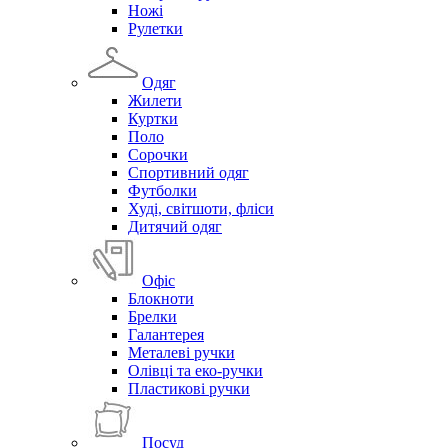
Ножі
Рулетки
Одяг
Жилети
Куртки
Поло
Сорочки
Спортивний одяг
Футболки
Худі, світшоти, фліси
Дитячий одяг
Офіс
Блокноти
Брелки
Галантерея
Металеві ручки
Олівці та еко-ручки
Пластикові ручки
Посуд