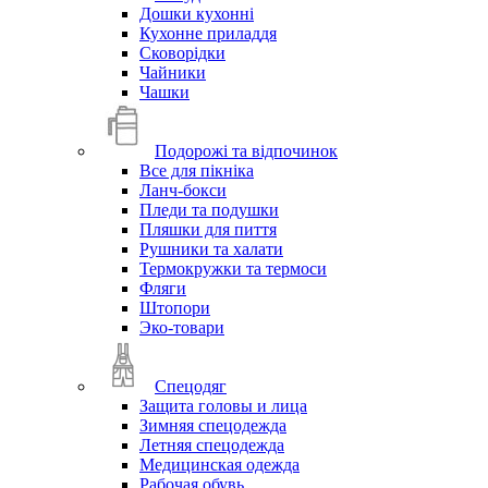
Дошки кухонні
Кухонне приладдя
Сковорідки
Чайники
Чашки
Подорожі та відпочинок
Все для пікніка
Ланч-бокси
Пледи та подушки
Пляшки для пиття
Рушники та халати
Термокружки та термоси
Фляги
Штопори
Эко-товари
Спецодяг
Защита головы и лица
Зимняя спецодежда
Летняя спецодежда
Медицинская одежда
Рабочая обувь