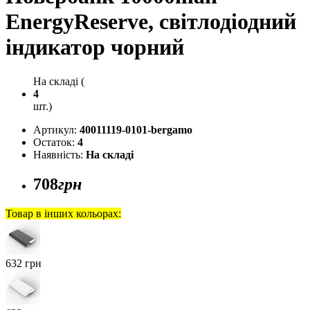
EnergyReserve, світлодіодний
індикатор чорний
На складі (
4
шт.)
Артикул:
40011119-0101-bergamo
Остаток:
4
Наявність:
На складі
708
грн
Товар в інших кольорах:
632 грн