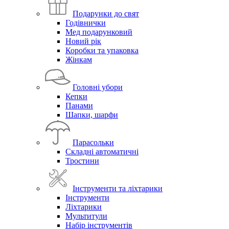
Подарунки до свят
Годівнички
Мед подарунковий
Новий рік
Коробки та упаковка
Жінкам
Головні убори
Кепки
Панами
Шапки, шарфи
Парасольки
Складні автоматичні
Тростини
Інструменти та ліхтарики
Інструменти
Ліхтарики
Мультитули
Набір інструментів