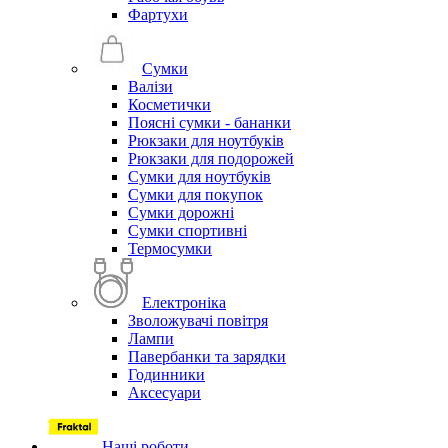
Фартухи
Сумки
Валізи
Косметички
Поясні сумки - бананки
Рюкзаки для ноутбуків
Рюкзаки для подорожей
Сумки для ноутбуків
Сумки для покупок
Сумки дорожні
Сумки спортивні
Термосумки
Електроніка
Зволожувачі повітря
Лампи
Павербанки та зарядки
Годинники
Аксесуари
Наші роботи