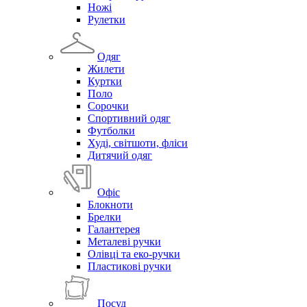
Ножі
Рулетки
Одяг
Жилети
Куртки
Поло
Сорочки
Спортивний одяг
Футболки
Худі, світшоти, фліси
Дитячий одяг
Офіс
Блокноти
Брелки
Галантерея
Металеві ручки
Олівці та еко-ручки
Пластикові ручки
Посуд