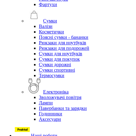
Фартухи
Сумки
Валізи
Косметички
Поясні сумки - бананки
Рюкзаки для ноутбуків
Рюкзаки для подорожей
Сумки для ноутбуків
Сумки для покупок
Сумки дорожні
Сумки спортивні
Термосумки
Електроніка
Зволожувачі повітря
Лампи
Павербанки та зарядки
Годинники
Аксесуари
Наші роботи