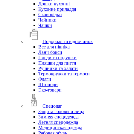
Дошки кухонні
Кухонне приладдя
Сковорідки
Чайники
Чашки
Подорожі та відпочинок
Все для пікніка
Ланч-бокси
Пледи та подушки
Пляшки для пиття
Рушники та халати
Термокружки та термоси
Фляги
Штопори
Эко-товари
Спецодяг
Защита головы и лица
Зимняя спецодежда
Летняя спецодежда
Медицинская одежда
Рабочая обувь