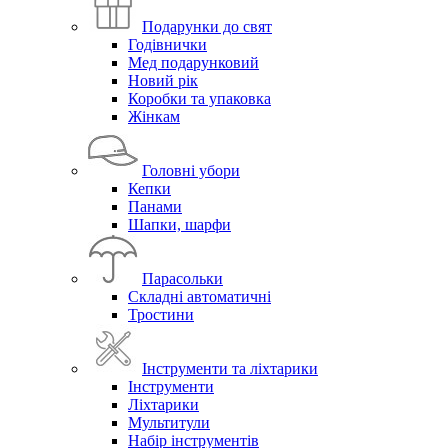
Подарунки до свят
Годівнички
Мед подарунковий
Новий рік
Коробки та упаковка
Жінкам
Головні убори
Кепки
Панами
Шапки, шарфи
Парасольки
Складні автоматичні
Тростини
Інструменти та ліхтарики
Інструменти
Ліхтарики
Мультитули
Набір інструментів